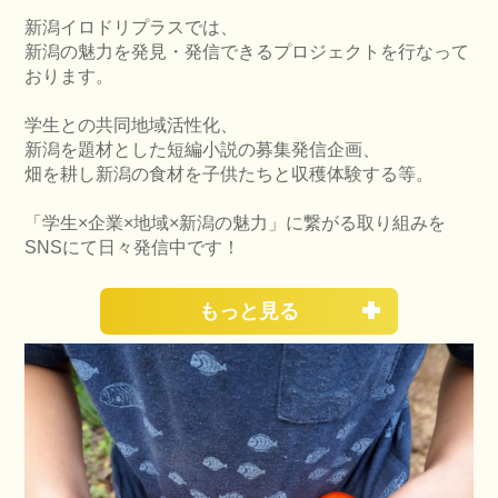
新潟イロドリプラスでは、
新潟の魅力を発見・発信できるプロジェクトを行なって
おります。
学生との共同地域活性化、
新潟を題材とした短編小説の募集発信企画、
畑を耕し新潟の食材を子供たちと収穫体験する等。
「学生×企業×地域×新潟の魅力」に繋がる取り組みを
SNSにて日々発信中です！
もっと見る