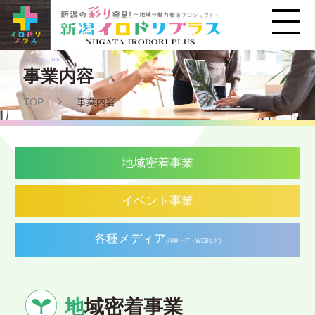
About us
事業内容
TOP
事業内容
地域密着事業
イベント事業
各種メディア
(印刷・IT・WEBなど)
地
域密着事業