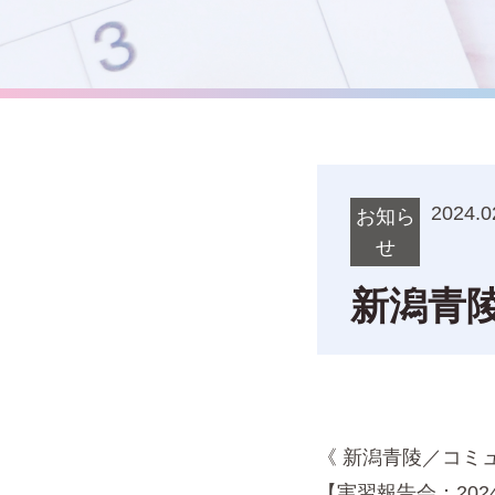
2024.0
お知ら
せ
新潟青
《 新潟青陵／コミ
【実習報告会：202