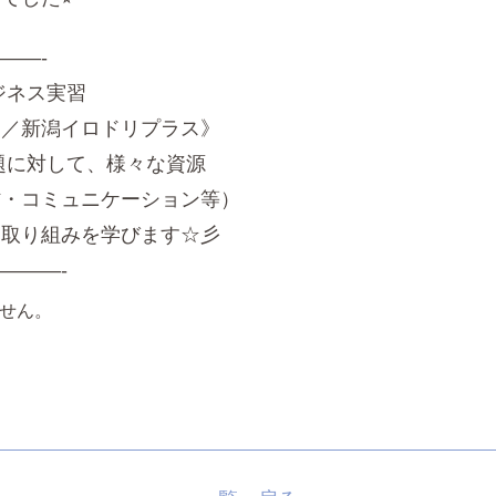
——-
ジネス実習
ロ／新潟イロドリプラス》
題に対して、様々な資源
材・コミュニケーション等）
る取り組みを学びます☆彡
———-