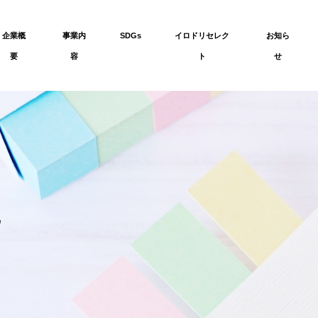
企業概
事業内
SDGs
イロドリセレク
お知ら
要
容
ト
せ
せ