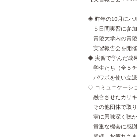
◈ 昨年の10月にハ
５日間実習に参加
青陵大学内の青陵
実習報告会を開催
◆ 実習で学んだ成
学生たち（全５チ
パワポを使い立派
◇ コミュニケーシ
融合させたカリキ
その他団体で取り
実に興味深く聴か
貴重な機会に感謝
皆様、お疲れさまで