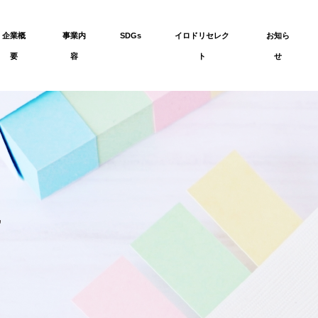
企業概
事業内
SDGs
イロドリセレク
お知ら
要
容
ト
せ
せ