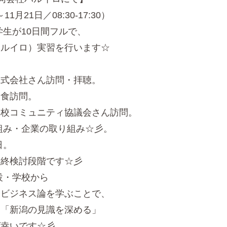
11月21日／08:30-17:30）
学生が10日間フルで、
ルイロ）実習を行います☆
株式会社さん訪問・拝聴。
昼食訪問。
ミュニティ協議会さん訪問。
・企業の取り組み☆彡。
日。
終検討段階です☆彡
設・学校から
ビジネス論を学ぶことで、
「新潟の見識を深める」
幸いです☆彡