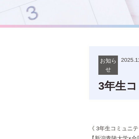
2025.1
お知ら
せ
3年生
《 3年生コミュニ
【新潟青陵大学×合