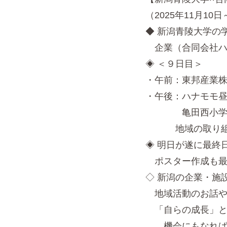
（2025年11月10日～
◆ 新潟青陵大学の
企業（合同会社ハ
◈ ＜９日目＞
・午前：東邦産業
・午後：ハナモモ
亀田西小学校コ
地域の取り組み
◈ 明日が遂に最終
ポスター作成も最
◇ 新潟の企業・施
地域活動のお話や
「自らの成長」と
機会にもなれば